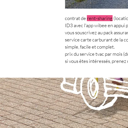
contrat de 
rent-sharing
 (locat
ID3 avec l'app wibee en appui po
vous souscrivez au pack assuran
service carte carburant de la c
simple, facile et complet.
prix du service tvac par mois (
si vous êtes intéressés, 
prenez 