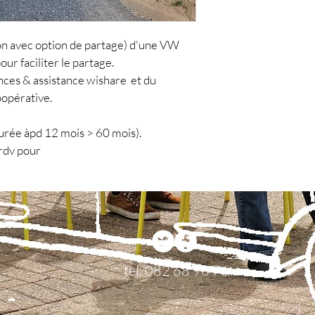
ion avec option de partage) d'une VW 
ur faciliter le partage. 
ces & assistance wishare  et du 
oopérative. 
durée àpd 12 mois > 60 mois).
rdv pour 
planifier un entretien.
tel. 082 68 96 76